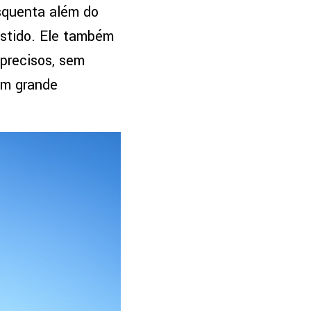
squenta além do
estido. Ele também
precisos, sem
em grande