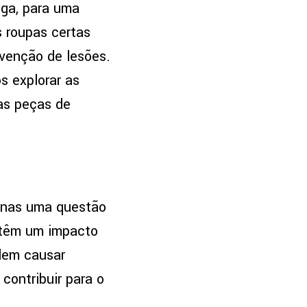
oga, para uma
s roupas certas
venção de lesões.
s explorar as
uas peças de
penas uma questão
 têm um impacto
dem causar
contribuir para o