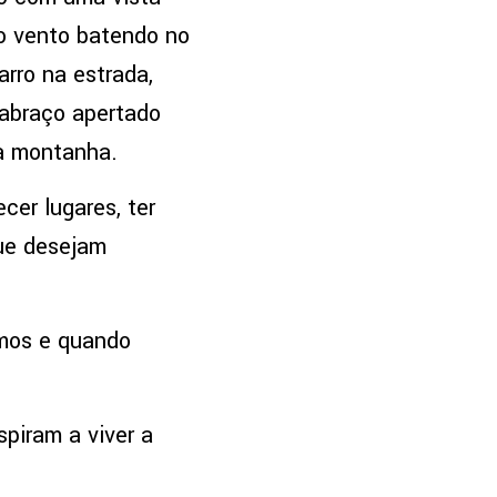
o vento batendo no
rro na estrada,
abraço apertado
ma montanha.
cer lugares, ter
ue desejam
amos e quando
piram a viver a