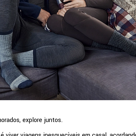
rados, explore juntos.
é viver viagens inesquecíveis em casal, acordan