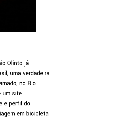
o Olinto já
sil, uma verdadeira
ramado, no Rio
e um site
 e perfil do
iagem em bicicleta