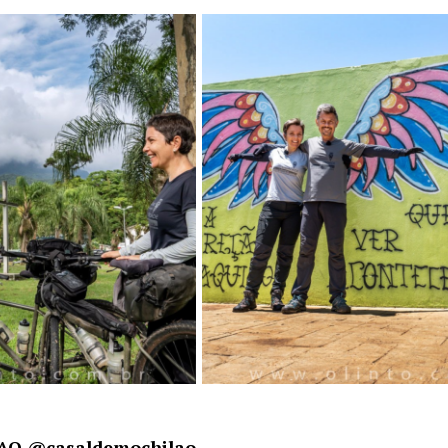
AO @casaldemochilao