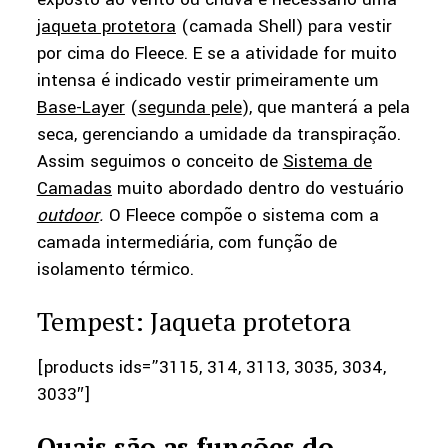
jaqueta protetora
(camada Shell) para vestir
por cima do Fleece. E se a atividade for muito
intensa é indicado vestir primeiramente um
Base-Layer
(
segunda pele
), que manterá a pela
seca, gerenciando a umidade da transpiração.
Assim seguimos o conceito de
Sistema de
Camadas
muito abordado dentro do vestuário
outdoor
.
O Fleece compõe o sistema com a
camada intermediária, com função de
isolamento térmico.
Tempest: Jaqueta protetora
[products ids=”3115, 314, 3113, 3035, 3034,
3033″]
Quais são as funções do