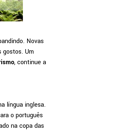
xpandindo. Novas
s gostos. Um
rismo
, continue a
a língua inglesa.
para o português
izado na copa das