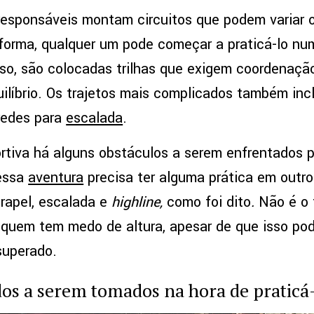
responsáveis montam circuitos que podem variar 
 forma, qualquer um pode começar a praticá-lo num
aso, são colocadas trilhas que exigem coordenaçã
ilíbrio. Os trajetos mais complicados também inc
redes para
escalada
.
ortiva há alguns obstáculos a serem enfrentados
essa
aventura
precisa ter alguma prática em outro
rapel, escalada e
highline,
como foi dito
.
Não é o 
 quem tem medo de altura, apesar de que isso po
superado.
dos a serem tomados na hora de praticá