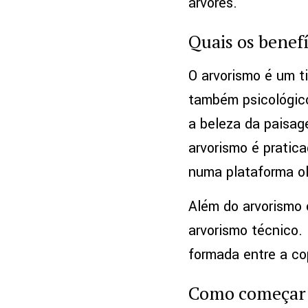
árvores.
Quais os benefí
O arvorismo é um t
também psicológico
a beleza da paisag
arvorismo é pratic
numa plataforma o
Além do arvorismo
arvorismo técnico. 
formada entre a cop
Como começar a