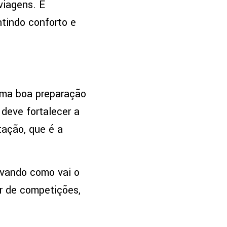
viagens. É
ntindo conforto e
 uma boa preparação
 deve fortalecer a
tação, que é a
vando como vai o
ar de competições,