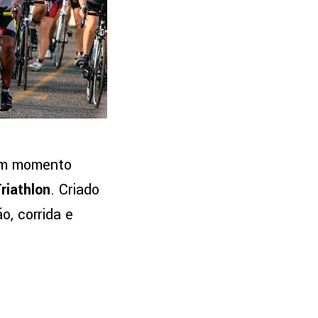
 um momento
riathlon
. Criado
o, corrida e