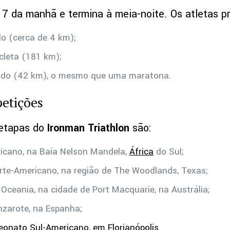
7 da manhã e termina à meia-noite. Os atletas pr
o (cerca de 4 km);
icleta (181 km);
endo (42 km), o mesmo que uma maratona.
etições
 etapas do
Ironman Triathlon
são:
icano, na Baía Nelson Mandela,
África
do Sul;
te-Americano, na região de The Woodlands, Texas;
ceania, na cidade de Port Macquarie, na Austrália;
zarote, na Espanha;
onato Sul-Americano, em Florianópolis
.