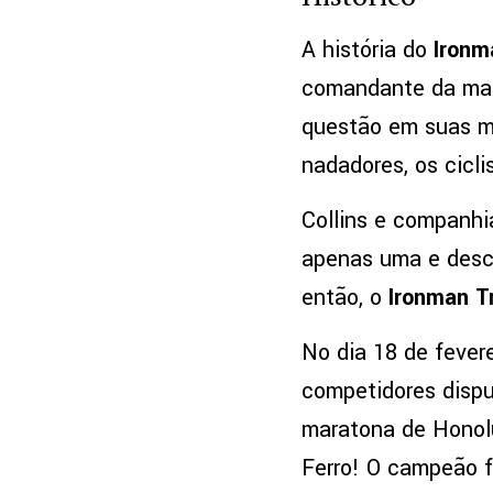
A história do
Ironm
comandante da mar
questão em suas me
nadadores, os cicli
Collins e companhi
apenas uma e desco
então, o
Ironman Tr
No dia 18 de fevere
competidores disput
maratona de Honolu
Ferro! O campeão f