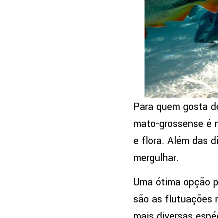
Para quem gosta de 
mato-grossense é 
e flora. Além das d
mergulhar.
Uma ótima opção pa
são as flutuações n
mais diversas espé