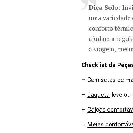
Dica Solo
: Inv
uma variedade d
conforto térmic
ajudam a regul
a viagem, mesm
Checklist de Peças
– Camisetas de
ma
–
Jaqueta
leve ou 
–
Calças confortáv
–
Meias confortáve